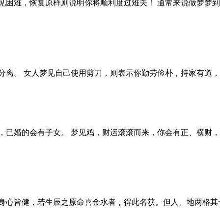
见困难，恢复原样则说明你将顺利度过难关！ 通常来说做梦梦
分离。 女人梦见自己使用剪刀，则表示你勤劳俭朴，持家有道
，已婚的会有子女。 梦见鸡，财运滚滚而来，你会有正、横财，
，身心皆健，若生辰之原命喜金水者，得此名获。但人、地两格其