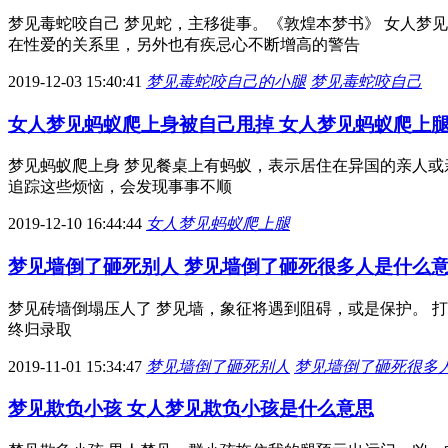
梦见毒蛇咬自己 梦见蛇，主移徙事。《敦煌本梦书》 女人梦
在性爱的关系里，另外也有疾忌心不断增高的警告
2019-12-03 15:40:41
梦见毒蛇咬自己的小腿
梦见毒蛇咬自己
女人梦见蚂蚁爬上身被自己甩掉 女人梦见蚂蚁爬上
梦见蚂蚁爬上身 梦见餐桌上有蚂蚁，表示居住在异国的亲人或
追踪这些烦恼，会发现事事不顺
2019-12-10 16:44:44
女人梦见蚂蚁爬上腿
梦见墙倒了砸死别人 梦见墙倒了砸死很多人是什么
梦见砖墙倒塌压人了 梦见墙，象征将遇到阻碍，或是保护。 
终归录取
2019-11-01 15:34:47
梦见墙倒了砸死别人
梦见墙倒了砸死很多
梦见欺负小孩 女人梦见欺负小孩是什么意思