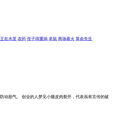
王在水里
农药
侄子得重病
老鼠
商场着火
算命先生
防动胎气。 创业的人梦见小腿皮肉裂开，代表虽有言传的破