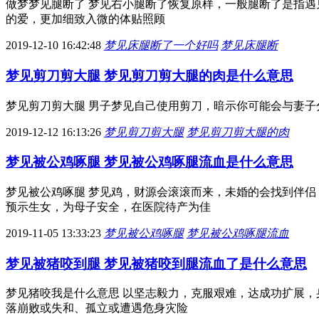
做梦梦见腿断了 梦见右小腿断了恢复原样，一般腿断了是指遇
的爱，更加细致入微的体贴照顾
2019-12-10 16:42:48
梦见床腿断了一个好吗
梦见床腿断
梦见剪刀剪大腿 梦见剪刀剪大腿的肉是什么意思
梦见剪刀剪大腿 男子梦见自己使用剪刀，暗示你可能会与妻子
2019-12-12 16:13:26
梦见剪刀剪大腿
梦见剪刀剪大腿的肉
梦见被公鸡啄腿 梦见被公鸡啄腿流血是什么意思
梦见被公鸡啄腿 梦见鸡，财源会滚滚而来，未婚的会找到伴侣
预示生女，为母子安全，在医院待产为佳
2019-11-05 13:33:23
梦见被公鸡啄腿
梦见被公鸡啄腿流血
梦见被猪咬到腿 梦见被猪咬到腿流血了是什么意思
梦见猪咬我是什么意思 以坚志毅力，克服艰难，达成功扩展
落崩败或失和、孤立或遭遇危身灾险