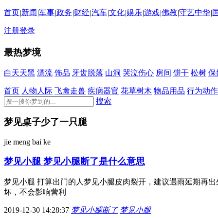
首页
|
新闻
|
军事
|
政务
|
财经
|
汽车
|
文化
|
娱乐
|
游戏
|
佛教
|
守艺中华
|
注册
登录
最热梦境
白天天黑
漂流
饰品
牙齿脱落
山洞
哭泣伤心
房间
饼干
松树
保
首页
人物人际
飞禽走兽
疾病器官
花草树木
物品用品
行为动作
搜索
梦见桌子少了一只腿
jie meng bai ke
梦见小腿 梦见小腿断了是什么意思
梦见小腿 打算出门的人梦见小腿皮肉裂开，建议遇雨延期再出
坏，不会影响营利
2019-12-30 14:28:37
梦见小腿断了
梦见小腿