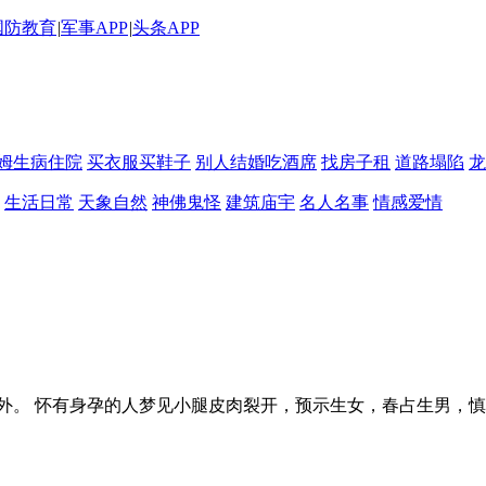
国防教育
|
军事APP
|
头条APP
姆生病住院
买衣服买鞋子
别人结婚吃酒席
找房子租
道路塌陷
龙
生活日常
天象自然
神佛鬼怪
建筑庙宇
名人名事
情感爱情
外。 怀有身孕的人梦见小腿皮肉裂开，预示生女，春占生男，慎