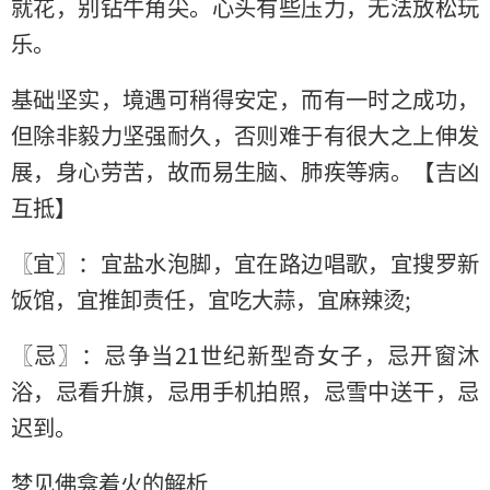
就花，别钻牛角尖。心头有些压力，无法放松玩
乐。
基础坚实，境遇可稍得安定，而有一时之成功，
但除非毅力坚强耐久，否则难于有很大之上伸发
展，身心劳苦，故而易生脑、肺疾等病。【吉凶
互抵】
〖宜〗：宜盐水泡脚，宜在路边唱歌，宜搜罗新
饭馆，宜推卸责任，宜吃大蒜，宜麻辣烫;
〖忌〗：忌争当21世纪新型奇女子，忌开窗沐
浴，忌看升旗，忌用手机拍照，忌雪中送干，忌
迟到。
梦见佛龛着火的解析