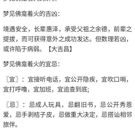
梦见佛龛着火的吉凶：
境遇安全，长辈惠泽，承受父祖之余德，前辈之
提拔，而可获得意外之成功发达。但数理若凶，
或许陷于病弱。【大吉昌】
梦见佛龛着火的宜忌：
〖宜〗：宜接听电话，宜公开隐疾，宜吹口哨，
宜打呼噜，宜加班，宜追查到底;
〖忌〗：忌成人玩具，忌翻旧书，忌公开秀恩
爱，忌手剥桔子皮，忌做重大决定，忌搭讪相邻
旅伴。