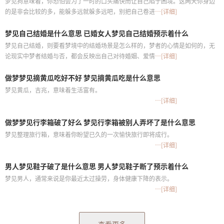
梦见狗意味着，你恐怕会为了一时的口头痛快而让自己陷于困境。这两天你身边
的是非会比较的多，能躲多远就躲多远吧，别把自己卷进去就好。
…[详细]
梦见自己结婚是什么意思 已婚女人梦见自己结婚预示着什么
梦见自己结婚，则要看梦境中的结婚场景是怎么样的，梦者的心情是如何的，无
论现实中梦者结婚与否，都会反映出自己对待婚姻、爱情、生活的一种态度，这
…[详细]
是典型的自己内心中的一个缩影的梦。
做梦梦见摘黄瓜吃好不好 梦见摘黄瓜吃是什么意思
梦见黄瓜，吉兆，意味着生活富有。
…[详细]
做梦梦见行李箱破了好么 梦见行李箱被别人弄坏了是什么意思
梦见整理旅行箱，意味着你盼望已久的一次愉快旅行即将成行。
…[详细]
男人梦见鞋子破了是什么意思 男人梦见鞋子断了预示着什么
梦见男人，通常来说是你最近太过操劳，身体健康下降的表示。
…[详细]