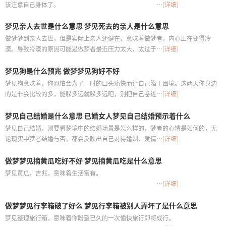
该注意自己身体了。
…[详细]
梦见亲人去世是什么意思 梦见死去的亲人是什么意思
做梦梦到亲人去世，但是实际上亲人还健在，意味着做梦者，内心正在变得冷
漠。导致冷漠的原因可能是做梦者最近压力太大，太过于压抑了。
…[详细]
梦见狗是什么预兆 做梦梦见狗好不好
梦见狗意味着，你恐怕会为了一时的口头痛快而让自己陷于困境。这两天你身边
的是非会比较的多，能躲多远就躲多远吧，别把自己卷进去就好。
…[详细]
梦见自己结婚是什么意思 已婚女人梦见自己结婚预示着什么
梦见自己结婚，则要看梦境中的结婚场景是怎么样的，梦者的心情是如何的，无
论现实中梦者结婚与否，都会反映出自己对待婚姻、爱情、生活的一种态度，这
…[详细]
是典型的自己内心中的一个缩影的梦。
做梦梦见摘黄瓜吃好不好 梦见摘黄瓜吃是什么意思
梦见黄瓜，吉兆，意味着生活富有。
…[详细]
做梦梦见行李箱破了好么 梦见行李箱被别人弄坏了是什么意思
梦见整理旅行箱，意味着你盼望已久的一次愉快旅行即将成行。