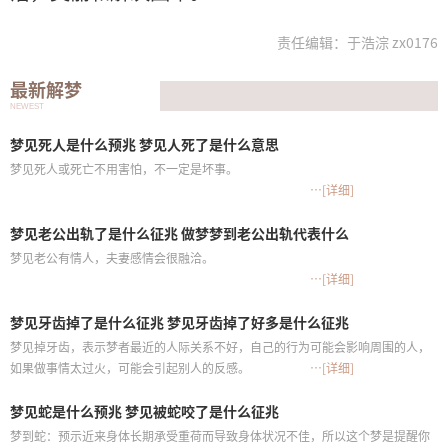
责任编辑：于浩淙 zx0176
最新解梦
NEWEST
梦见死人是什么预兆 梦见人死了是什么意思
梦见死人或死亡不用害怕，不一定是坏事。
…[详细]
梦见老公出轨了是什么征兆 做梦梦到老公出轨代表什么
梦见老公有情人，夫妻感情会很融洽。
…[详细]
梦见牙齿掉了是什么征兆 梦见牙齿掉了好多是什么征兆
梦见掉牙齿，表示梦者最近的人际关系不好，自己的行为可能会影响周围的人，
如果做事情太过火，可能会引起别人的反感。
…[详细]
梦见蛇是什么预兆 梦见被蛇咬了是什么征兆
梦到蛇：预示近来身体长期承受重荷而导致身体状况不佳，所以这个梦是提醒你