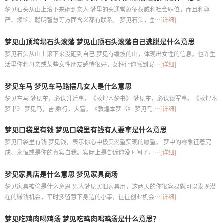
梦见石头从山上滚下来砸到亲人 梦里的头通常象征权威和社会职位，而且和尊
严、烦恼、聪明智慧等方面含义都有联系。 梦见石头，生活艰苦。 梦见石头，预
…[详细]
示生活艰苦。 女人梦见石头，会得胃病。 梦见石头生活艰苦。女人梦见石头，会
梦见山顶垮塌石头滚落 梦见山顶石头滚落自己逃脱是什么意思
得胃病
梦见石头从山上滚下来没砸到自己 梦见有缓坡的山，体现出女性的信息。也许生
活里你和母亲或某些女性朋友感情很好，女性让你感到安全。 梦见险峻绵延的
…[详细]
山，这样的梦体现出强烈的男性意味，表示你对性抱有深厚的兴趣，或正被某种
梦见车马 梦见车马路摆几女人是什么意思
男性阳刚气质所吸引
梦见车马 梦见车，必谋升迁事。《敦煌本梦书》 梦见车，必谋谈军事。《敦煌本
梦书》 梦见马，吉;乘行，大富。《敦煌本梦书》 梦见马，主事业，马背上的鞍
…[详细]
子就象征着由事业撑起来的生活
梦见口袋里有钱 梦见口袋里有钱有人要拿是什么意思
梦见口袋里有钱 梦见钱，表示你心中极其渴望实现的愿望。 梦中的零象征着完
成、永恒或是你的真实自我。实际上是告诉你没时间了，现在就该为你自己做某
…[详细]
事，比如马上把你从生活或从梦中学到的东西应用于生活实践
梦见家具店是什么意思 梦见家具商场
梦见家具被偷是什么意思 男人梦见买旧家具用，这两天的你很容易就可以发现潜
在的赚钱机会，平时多留意下身边的小事，往往创业机会就在身边!空闲的时间，
…[详细]
多补充财务知识，可以帮助你看得更明朗些!恋人可能会成为你改善财务活动的促
梦见吃鸡肉喝鸡汤 梦见吃鸡肉喝鸡汤是什么意思？
进者