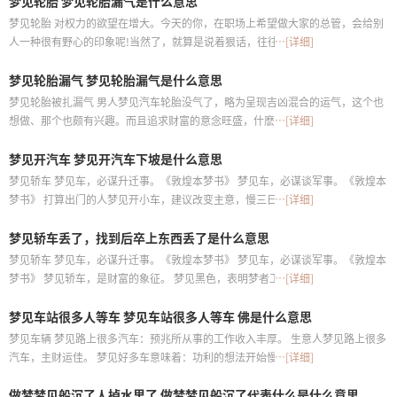
梦见轮胎 梦见轮胎漏气是什么意思
梦见轮胎 对权力的欲望在增大。今天的你，在职场上希望做大家的总管，会给别
人一种很有野心的印象呢!当然了，就算是说着狠话，往往最后任务最重的还是是
…[详细]
你自己
梦见轮胎漏气 梦见轮胎漏气是什么意思
梦见轮胎被扎漏气 男人梦见汽车轮胎没气了，略为呈现吉凶混合的运气，这个也
想做、那个也颇有兴趣。而且追求财富的意念旺盛，什麽事都想碰一点、玩玩
…[详细]
看，眼光放得很长、想得很远，野心很大但却大多跟现实有点脱节，也就是实现
梦见开汽车 梦见开汽车下坡是什么意思
的可能性不大啦
梦见轿车 梦见车，必谋升迁事。《敦煌本梦书》 梦见车，必谋谈军事。《敦煌本
梦书》 打算出门的人梦见开小车，建议改变主意，慢三日再出行。 准备考试的人
…[详细]
梦见开小车，意味着文科成绩差，不能录取
梦见轿车丢了，找到后卒上东西丢了是什么意思
梦见轿车 梦见车，必谋升迁事。《敦煌本梦书》 梦见车，必谋谈军事。《敦煌本
梦书》 梦见轿车，是财富的象征。 梦见黑色，表明梦者工作和情感会不顺。 梦
…[详细]
见黑色是权力的象征。以现在的力量，已足够达到你的目的。爱与权力也可以轻
梦见车站很多人等车 梦见车站很多人等车 佛是什么意思
易得到
梦见车辆 梦见路上很多汽车：预兆所从事的工作收入丰厚。 生意人梦见路上很多
汽车，主财运佳。 梦见好多车意味着：功利的想法开始慢慢变淡。疲惫的情绪会
…[详细]
来袭，你在工作/学业上感到有些力不从心，或者是出现工作/学业进度被客观因
做梦梦见船沉了人掉水里了 做梦梦见船沉了代表什么是什么意思
素拖延的状况