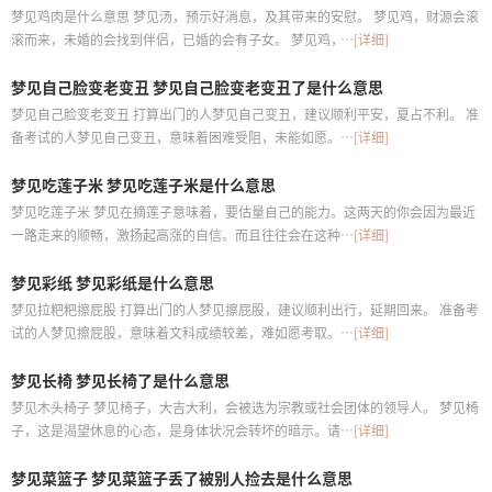
梦见鸡肉是什么意思 梦见汤，预示好消息，及其带来的安慰。 梦见鸡，财源会滚
滚而来，未婚的会找到伴侣，已婚的会有子女。 梦见鸡，财运滚滚而来，你会有
…[详细]
正、横财，未婚的会找到伴已婚的会有子女。 打算出门的人梦见喝鸡汤，建议遇
梦见自己脸变老变丑 梦见自己脸变老变丑了是什么意思
雨水阻碍，延慢再出行
梦见自己脸变老变丑 打算出门的人梦见自己变丑，建议顺利平安，夏占不利。 准
备考试的人梦见自己变丑，意味着困难受阻，未能如愿。 怀有身孕的人梦见自己
…[详细]
变丑，预示生女，忌动土，防流产
梦见吃莲子米 梦见吃莲子米是什么意思
梦见吃莲子米 梦见在摘莲子意味着，要估量自己的能力。这两天的你会因为最近
一路走来的顺畅，激扬起高涨的自信。而且往往会在这种情绪下，接下对你来说
…[详细]
相当有难度的工作/学业
梦见彩纸 梦见彩纸是什么意思
梦见拉粑粑擦屁股 打算出门的人梦见擦屁股，建议顺利出行，延期回来。 准备考
试的人梦见擦屁股，意味着文科成绩较差，难如愿考取。 创业的人梦见擦屁股，
…[详细]
代表有钱赚，辛苦经营，要有耐心获利
梦见长椅 梦见长椅了是什么意思
梦见木头椅子 梦见椅子，大吉大利，会被选为宗教或社会团体的领导人。 梦见椅
子，这是渴望休息的心态，是身体状况会转坏的暗示。请特别要小心感冒
…[详细]
梦见菜篮子 梦见菜篮子丢了被别人捡去是什么意思