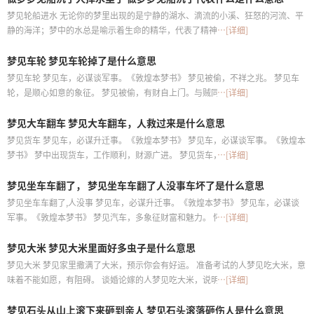
梦见轮船进水 无论你的梦里出现的是宁静的湖水、滴流的小溪、狂怒的河流、平
静的海洋；梦中的水总是喻示着生命的精华，代表了精神的洗礼和重生
…[详细]
梦见车轮 梦见车轮掉了是什么意思
梦见车轮 梦见车，必谋谈军事。《敦煌本梦书》 梦见被偷，不祥之兆。 梦见车
轮，是顺心如意的象征。 梦见被偷，有财自上门。与贼同行大吉利。 盗窃是财产
…[详细]
的转移，代表着钱财方面的得失。 怀有身孕的人梦见车轮被偷，预示生女，冬占
梦见大车翻车 梦见大车翻车，人救过来是什么意思
生男，慎防胎死腹中
梦见货车 梦见车，必谋升迁事。《敦煌本梦书》 梦见车，必谋谈军事。《敦煌本
梦书》 梦中出现货车，工作顺利，财源广进。 梦见货车，往往表示生意兴旺，事
…[详细]
业顺利，势态良好。 怀有身孕的人梦见货车侧翻，预示生男，八月生女
梦见坐车车翻了， 梦见坐车车翻了人没事车坏了是什么意思
梦见坐车车翻了,人没事 梦见车，必谋升迁事。《敦煌本梦书》 梦见车，必谋谈
军事。《敦煌本梦书》 梦见汽车，多象征财富和魅力。 怀有身孕的人梦见汽车侧
…[详细]
翻，预示生女时有阵痛，多保养。 谈婚论嫁的人梦见汽车侧翻，说明观念难沟
梦见大米 梦见大米里面好多虫子是什么意思
通，未能结为夫妻
梦见大米 梦见家里撒满了大米，预示你会有好运。 准备考试的人梦见吃大米，意
味着不能如愿，有阻碍。 谈婚论嫁的人梦见吃大米，说明虽然有一阵风波过后重
…[详细]
新建立感情。 创业的人梦见吃大米，代表起伏不定，最后发生文书诉讼
梦见石头从山上滚下来砸到亲人 梦见石头滚落砸伤人是什么意思