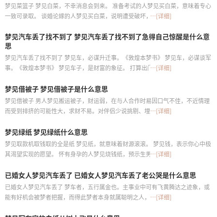
梦见菜篮子 梦见白菜，不幸消息会到来。 准备考试的人梦见买白菜，意味着专心
一致可录取。 谈婚论嫁的人梦见买白菜，说明遭受破坏，婚姻难成。 创业的人梦
…[详细]
见买白菜，代表春季不利，夏秋一到即顺利
梦见汽车丢了找不到了 梦见汽车丢了找不到了急得自己惊醒是什么意
思
梦见汽车丢了找不到了 梦见车，必谋升迁事。《敦煌本梦书》 梦见车，必谋谈军
事。《敦煌本梦书》 梦见车子，是财富的象征。 打算出门的人梦见车子丢了，建
…[详细]
议延后出发，有风。 准备考试的人梦见车子丢了，意味着文科或口试多加小心。
梦见借被子 梦见借被子是什么意思
否则难录取
梦见借被子 男人梦见搬运被子，财运弱，在与人合作时易因口气不佳，不近情理
而受到排挤的可能性大，求财不易。对伴侣少说挑剔、埋怨的话，才可避免发生
…[详细]
纷争;工作态度较被动，工作进展较慢，摆正态度才能看到成效
梦见绿纸 梦见绿纸什么意思
梦见取款机取钱取的全是纸 梦见纸，就意味着财源滚滚。 梦见钱，表示你心中极
其渴望实现的愿望。 怀有身孕的人梦见烧钱纸，预示生男，冬占生女，慎防动胎
…[详细]
气。 谈婚论嫁的人梦见烧钱纸，说明发生误会，有口舌纠纷，婚姻难成
已婚女人梦见汽车丢了 已婚女人梦见汽车丢了老公哭是什么意思
已婚女人梦见汽车丢了 梦车者，五行属金也。主事业中可有飞黄腾达之迹象，或
能有好机会被梦者把握，而得此梦者本身就属聪明之人，得此梦有流动之意，乃
…[详细]
是金水相生，此乃良造。 梦到车子丢了找到了车