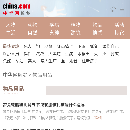
人物
动物
疾病
植物
物品
活动
生活
自然
鬼神
建筑
情感
其它
最热梦境
死人
狗
老鼠
牙齿掉了
下雨
抓鱼
烫伤自己
医护人员
伴侣
叔叔
大黑蛇
生病
水稻田
火
火
打架
杀蛇
孕妇
亲人
亲人生病
血
观音
住新房子
保姆生病住院
蜘蛛咬手
侄子得重病
很害怕
地动了
中华网解梦
> 物品用品
下象棋赢了
又大又多
物品用品
ALL ARTICLES
梦见轮胎被扎漏气 梦见轮胎被扎破是什么意思
梦见轮胎被扎漏气 梦见车，必谋升迁事。《敦煌本梦书》 梦见车，必谋谈军事。
《敦煌本梦书》 打算出门的人梦见车胎没气了，建议改变行程为佳。 准备考试的
…[详细]
人梦见车胎没气了，意味着两科不理想，明年再来